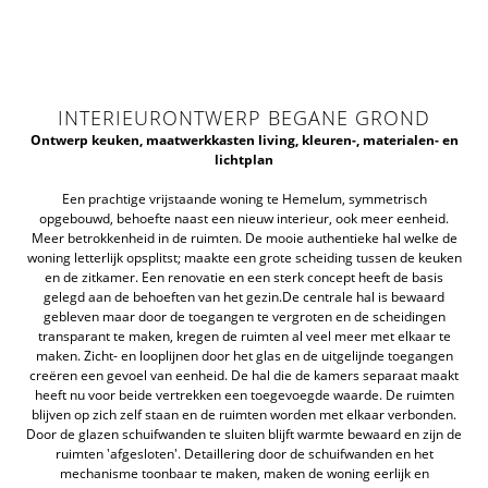
INTERIEURONTWERP BEGANE GROND
Ontwerp keuken, maatwerkkasten living, kleuren-, materialen- en
lichtplan
Een prachtige vrijstaande woning te Hemelum, symmetrisch
opgebouwd, behoefte naast een nieuw interieur, ook meer eenheid.
Meer betrokkenheid in de ruimten. De mooie authentieke hal welke de
woning letterlijk opsplitst; maakte een grote scheiding tussen de keuken
en de zitkamer. Een renovatie en een sterk concept heeft de basis
gelegd aan de behoeften van het gezin.De centrale hal is bewaard
gebleven maar door de toegangen te vergroten en de scheidingen
transparant te maken, kregen de ruimten al veel meer met elkaar te
maken. Zicht- en looplijnen door het glas en de uitgelijnde toegangen
creëren een gevoel van eenheid. De hal die de kamers separaat maakt
heeft nu voor beide vertrekken een toegevoegde waarde. De ruimten
blijven op zich zelf staan en de ruimten worden met elkaar verbonden.
Door de glazen schuifwanden te sluiten blijft warmte bewaard en zijn de
ruimten 'afgesloten'. Detaillering door de schuifwanden en het
mechanisme toonbaar te maken, maken de woning eerlijk en